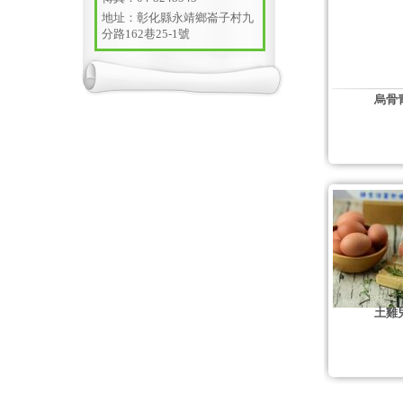
地址：彰化縣永靖鄉崙子村九
分路162巷25-1號
烏骨青
土雞兒